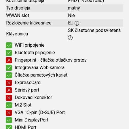
Rozlíšenie displeja
FHD (1920x1080)
Typ displeja
matný
WWAN slot
Nie
Rozloženie klávesnice
EU
SK čiastočne podsvietená
Klávesnica
WiFi pripojenie
Bluetooth pripojenie
Fingerprint - čítačka otlačkov prstov
Integrovaná Web kamera
Čítačka pamäťových kariet
ExpressCard
Sériový port
Dokovací konektor
M.2 Slot
VGA 15-pin (D-SUB) Port
Mini DisplayPort
HDMI Port