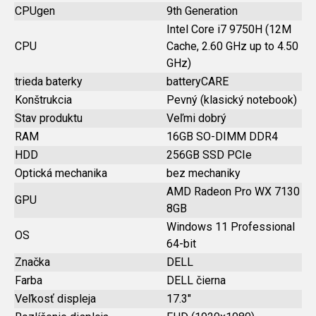
CPUgen
9th Generation
Intel Core i7 9750H (12M
CPU
Cache, 2.60 GHz up to 4.50
GHz)
trieda baterky
batteryCARE
Konštrukcia
Pevný (klasický notebook)
Stav produktu
Veľmi dobrý
RAM
16GB SO-DIMM DDR4
HDD
256GB SSD PCIe
Optická mechanika
bez mechaniky
AMD Radeon Pro WX 7130
GPU
8GB
Windows 11 Professional
OS
64-bit
Značka
DELL
Farba
DELL čierna
Veľkosť displeja
17.3"