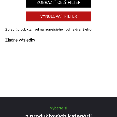
ZOBRAZIŤ CELÝ FILTER
VYNULOVAŤ FILTER
Zoradiť produkty:
od najlacnejšieho
od najdrahšieho
Žiadne výsledky
Vyberte si
z produktových kategórií