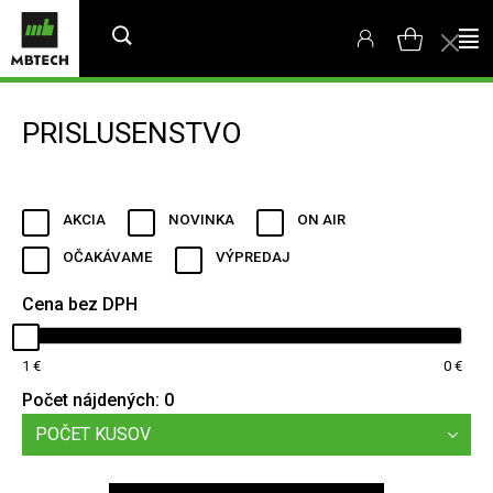
PRISLUSENSTVO
AKCIA
NOVINKA
ON AIR
OČAKÁVAME
VÝPREDAJ
Cena bez DPH
1
0
Počet nájdených:
0
POČET KUSOV